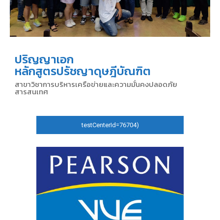
ปริญญาเอก
หลักสูตรปรัชญาดุษฎีบัณฑิต
สาขาวิชาการบริหารเครือข่ายและความมั่นคงปลอดภัย
สารสนเทศ
testCenterId=76704)