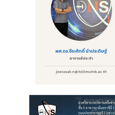
ผศ.ดร.จีระศักดิ์ นำประดิษฐ์
อาจารย์ประจำ
jeerasak.n@itd.kmutnb.ac.th
ภาควิชาการบริหารเครือข่
ชั้น 5 อาคารนวมินทราชิน
ถนนประชาราษฎร์ 1 แขวงวง