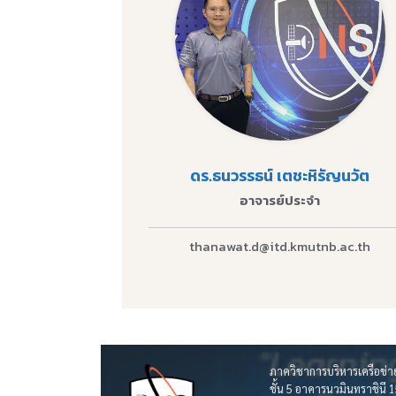
ดร.ธนวรรธน์ เตชะหิรัญนวัต
อาจารย์ประจำ
thanawat.d@itd.kmutnb.ac.th
ภาควิชาการบริหารเครือข่
ชั้น 5 อาคารนวมินทราชิน